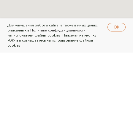
Для улучшения работы сайта, а также в иных целях,
OK
описанных в
Политике конфиденциальности
мы используем файлы cookies. Нажимая на кнопку
«OK» вы соглашаетесь на использование файлов
cookies.
Связаться с нами:
Telegram
WhatsApp
ВКонтакте
ИП Туркина О.О.
ИНН 744811922230
Политика конфиденциальности