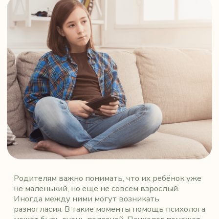
Родителям важно понимать, что их ребёнок уже
не маленький, но еще не совсем взрослый.
Иногда между ними могут возникать
разногласия. В такие моменты помощь психолога
может быть очень полезной. Психолог поможет
подростку разобраться в своих чувствах, стать
более уверенным и найти то, что ему нравится
делать.
Также психолог может помочь родителям
лучше понять своего ребёнка и справиться
с переживаниями за него. Это время может
быть трудным, но с поддержкой всё станет
легче!