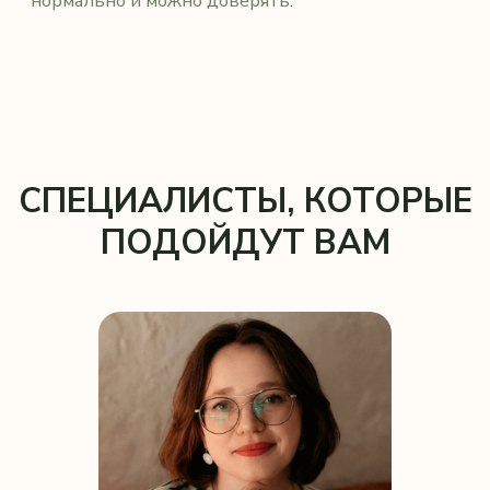
Связаться с нами:
Telegram
WhatsApp
ВКонтакте
ИП Туркина О.О.
ИНН 744811922230
Политика конфиденциальности
Согласие на публикацию отзывов