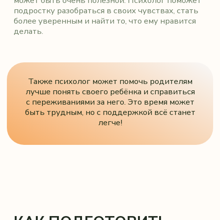
КАК ПОДГОТОВИТЬ
ПОДРОСТКА КО ВСТРЕЧЕ
С ПСИХОЛОГОМ, ЕСЛИ
ОН САМ НЕ ХОТЕЛ ИДТИ,
НО ВЫ СЧИТАЕТЕ, ЧТО
ПОМОЩЬ НУЖНА
Самое важное говорите правду, куда вы идёте.
Скажите, что вы идёте к психологу за помощью,
которая нужна в первую очередь вам, чтобы
понять, что происходит, нужна ли помощь и как
её осуществить.
Психолог на встрече поможет ребёнку
расслабиться и увидеть, что с ним всё
нормально и можно доверять.