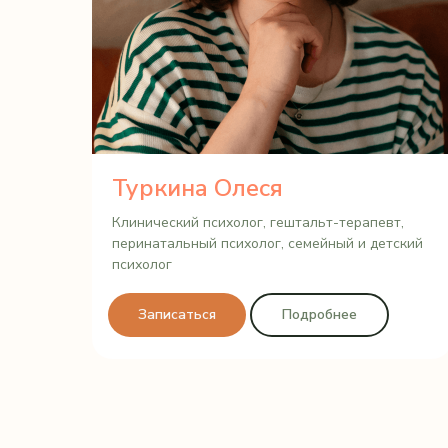
Туркина Олеся
Клинический психолог, гештальт-терапевт,
ый
перинатальный психолог, семейный и детский
психолог
Записаться
Подробнее
ИП Туркина О.О.
ИНН 744811922230
Политика конфиденциальности
Согласие на публикацию отзывов