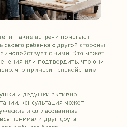
ие встречи помогают
ебёнка с другой стороны
твует с ними. Это может
и подтвердить, что они
приносит спокойствие
едушки активно
нсультация может
и согласованные
али друг друга
го блага.