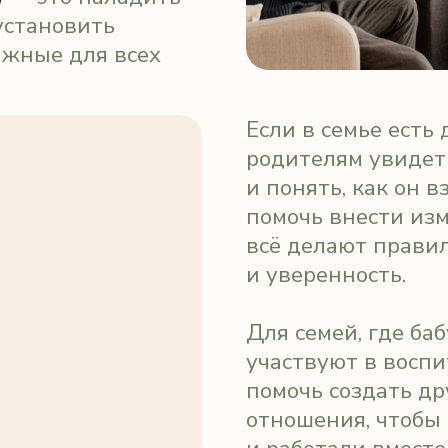
е для всех
Если в семье есть дети, так
родителям увидеть своего р
и понять, как он взаимодейс
помочь внести изменения ил
всё делают правильно, что 
и уверенность.
Для семей, где бабушки и д
участвуют в воспитании, ко
помочь создать дружеские 
отношения, чтобы все поним
и работали вместе ради обще