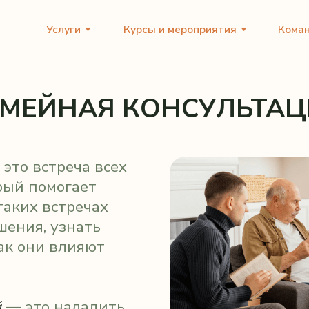
Услуги
Курсы и мероприятия
Команда
Подб
ЕЙНАЯ КОНСУЛЬТАЦИЯ
стреча всех
помогает
 встречах
, узнать
ни влияют
о наладить
новить