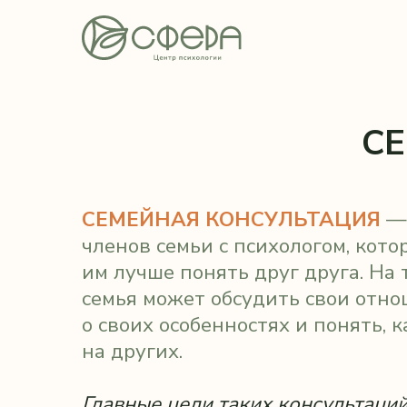
СЕМ
СЕМЕЙНАЯ КОНСУЛЬТАЦИЯ
— это в
членов семьи с психологом, который 
им лучше понять друг друга. На таких
семья может обсудить свои отношения
о своих особенностях и понять, как о
на других.
Главные цели таких консультаций
— эт
общение, создать общий «язык», уста